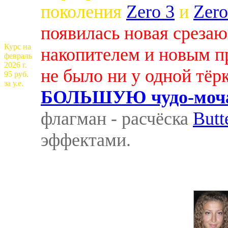
поколения
Zero 3
и
Zero
появилась новая среза
Курс на
накопителем и новым п
февраль
2026 г.
не было ни у одной тёр
95 руб.
за у.е.
БОЛЬШУЮ чудо-мочал
флагман - расчёска
Butt
эффектами.