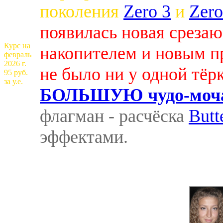
поколения
Zero 3
и
Zero
появилась новая среза
Курс на
накопителем и новым п
февраль
2026 г.
не было ни у одной тёр
95 руб.
за у.е.
БОЛЬШУЮ чудо-мочал
флагман - расчёска
Butt
эффектами.