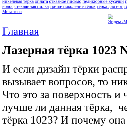
никелевая тёрка
оплата
отказное письмо
педикюрные кусачки
волос
стеклянная пилка
третье поколение тёрок
тёрка для ног
т
Мета теги
Главная
Лазерная тёрка 1023 N
И если дизайн тёрки расп
вызывает вопросов, то ни
Что это за поверхность и
лучше ли данная тёрка, ч
тёрка 1023? И почему она